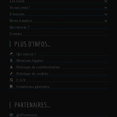
Les cours
Ils ont testé !
S’inscrire
Boite à malice
Qui suis-je ?
Contact
PLUS D’INFOS…
Qui suis-je ?
Mentions légales
Politique de confidentialité
Politique de cookies
C.G.V.
Conditions générales
PARTENAIRES…
graFIcréation