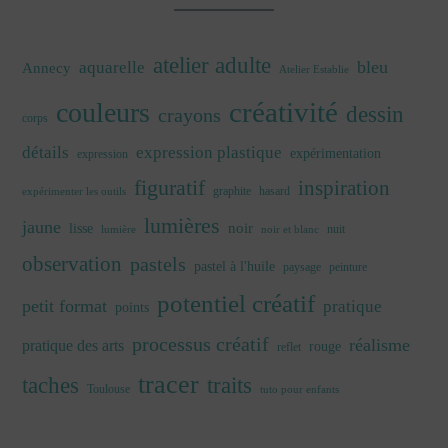
atelier adulte
bleu
aquarelle
Annecy
Atelier Establie
créativité
couleurs
dessin
crayons
corps
détails
expression plastique
expérimentation
expression
figuratif
inspiration
graphite
hasard
expérimenter les outils
lumières
jaune
noir
lisse
nuit
lumière
noir et blanc
observation
pastels
pastel à l'huile
paysage
peinture
potentiel créatif
petit format
pratique
points
processus créatif
réalisme
pratique des arts
rouge
reflet
tracer
traits
taches
Toulouse
tuto pour enfants