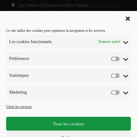
Le Cabinet d’Écritures d’Elise Vandel
La Firme
Le Grisby Mag’
Ce site utilise des cookies pour optimiser la navigation et les services.
POUR ME CONTACTER…
Les cookies fonctionnels
Toujours activé
J'interviens sur Annecy et parfois Toulouse.
Préférences
Mobile :
Préférenc
07 73 96 56 20
E-mail :
Statistiques
Statistiqu
S’ouvre
info@points-traits-taches.com
dans
votre
LETTRE D’INFORMATION
Marketing
application
Marketin
Recevez les actualités et les nouveautés, au maximum une fois par
Gérer les services
mois !
Tous les cookies
S'INSCRIRE