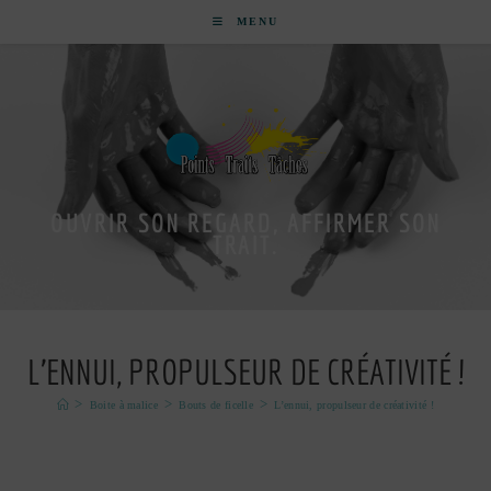
MENU
OUVRIR SON REGARD, AFFIRMER SON
TRAIT.
L’ENNUI, PROPULSEUR DE CRÉATIVITÉ !
>
>
>
Boite à malice
Bouts de ficelle
L’ennui, propulseur de créativité !