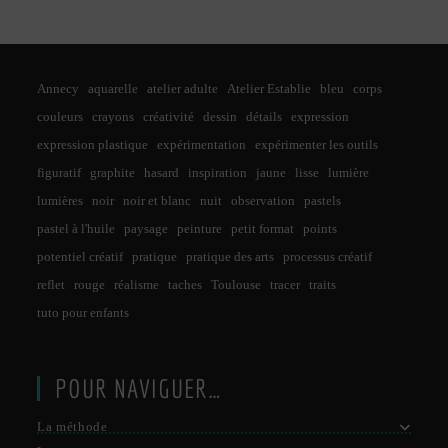
Annecy
aquarelle
atelier adulte
Atelier Establie
bleu
corps
couleurs
crayons
créativité
dessin
détails
expression
expression plastique
expérimentation
expérimenter les outils
figuratif
graphite
hasard
inspiration
jaune
lisse
lumière
lumières
noir
noir et blanc
nuit
observation
pastels
pastel à l'huile
paysage
peinture
petit format
points
potentiel créatif
pratique
pratique des arts
processus créatif
reflet
rouge
réalisme
taches
Toulouse
tracer
traits
tuto pour enfants
POUR NAVIGUER…
La méthode