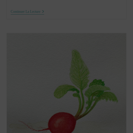
Etude
Continuer La Lecture
D’un
Citron
À
L’aquarelle