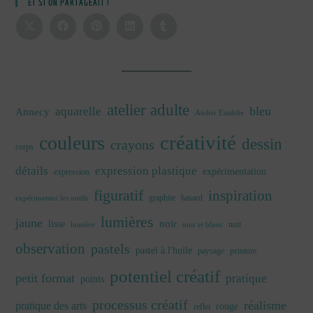
ET SI ON PARTAGEAIT !
atelier adulte
bleu
aquarelle
Annecy
Atelier Establie
créativité
couleurs
dessin
crayons
corps
détails
expression plastique
expérimentation
expression
figuratif
inspiration
graphite
hasard
expérimenter les outils
lumières
jaune
noir
lisse
nuit
lumière
noir et blanc
observation
pastels
pastel à l'huile
paysage
peinture
potentiel créatif
petit format
pratique
points
processus créatif
réalisme
pratique des arts
rouge
reflet