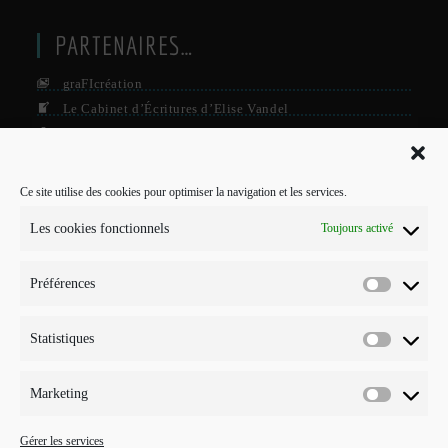
PARTENAIRES…
graFIcréation
Le Cabinet d’Écritures d’Elise Vandel
La Firme
Le Grisby Mag’
Ce site utilise des cookies pour optimiser la navigation et les services.
POUR ME CONTACTER…
Les cookies fonctionnels
Toujours activé
J'interviens sur Annecy et parfois Toulouse.
Préférences
Mobile :
Préférenc
07 73 96 56 20
E-mail :
Statistiques
Statistiqu
S’ouvre
info@points-traits-taches.com
dans
votre
LETTRE D’INFORMATION
Marketing
application
Marketin
Recevez les actualités et les nouveautés, au maximum une fois par
Gérer les services