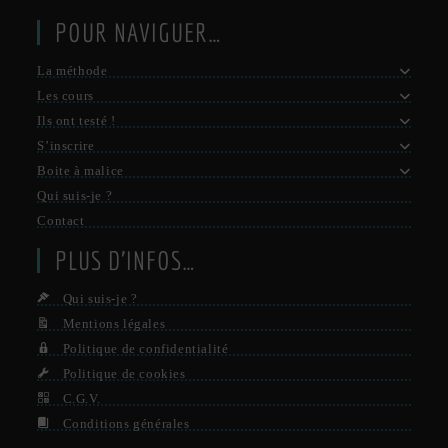
POUR NAVIGUER…
La méthode
Les cours
Ils ont testé !
S’inscrire
Boite à malice
Qui suis-je ?
Contact
PLUS D’INFOS…
Qui suis-je ?
Mentions légales
Politique de confidentialité
Politique de cookies
C.G.V.
Conditions générales