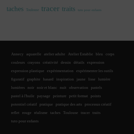
tracer
traits
taches
Toulouse
tuto pour enfants
Annecy
aquarelle
atelier adulte
Atelier Establie
bleu
corps
couleurs
crayons
créativité
dessin
détails
expression
expression plastique
expérimentation
expérimenter les outils
figuratif
graphite
hasard
inspiration
jaune
lisse
lumière
lumières
noir
noir et blanc
nuit
observation
pastels
pastel à l'huile
paysage
peinture
petit format
points
potentiel créatif
pratique
pratique des arts
processus créatif
reflet
rouge
réalisme
taches
Toulouse
tracer
traits
tuto pour enfants