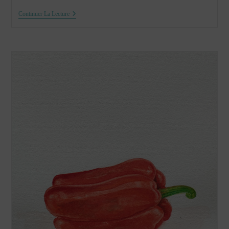
Etude
Continuer La Lecture
D’un
Physalis
À
L’aquarelle