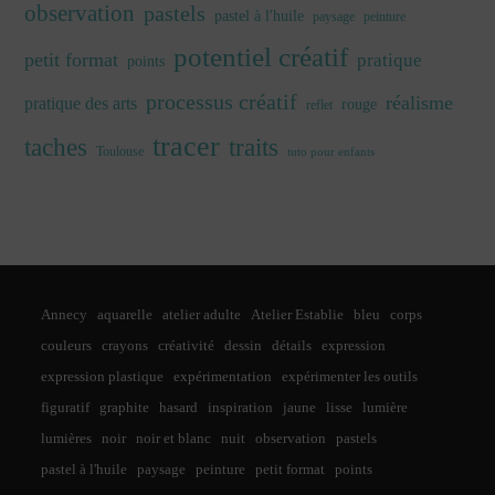
observation
pastels
pastel à l'huile
paysage
peinture
potentiel créatif
petit format
pratique
points
processus créatif
réalisme
pratique des arts
rouge
reflet
tracer
traits
taches
Toulouse
tuto pour enfants
Annecy
aquarelle
atelier adulte
Atelier Establie
bleu
corps
couleurs
crayons
créativité
dessin
détails
expression
expression plastique
expérimentation
expérimenter les outils
figuratif
graphite
hasard
inspiration
jaune
lisse
lumière
lumières
noir
noir et blanc
nuit
observation
pastels
pastel à l'huile
paysage
peinture
petit format
points