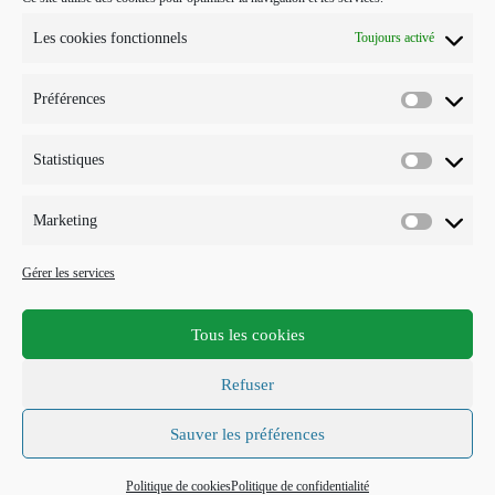
POUR ME CONTACTER…
Les cookies fonctionnels
Toujours activé
J'interviens sur Annecy et parfois Toulouse.
Préférences
Mobile :
Préférenc
07 73 96 56 20
E-mail :
Statistiques
Statistiqu
S’ouvre
info@points-traits-taches.com
dans
votre
LETTRE D’INFORMATION
Marketing
application
Marketin
Recevez les actualités et les nouveautés, au maximum une fois par
Gérer les services
mois !
Tous les cookies
S'INSCRIRE
Refuser
Accepter les termes RGPD
Sauver les préférences
Politique de cookies
Politique de confidentialité
Points Traits Tâches 2019 /
GraFIcréation