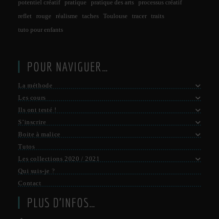
potentiel créatif
pratique
pratique des arts
processus créatif
reflet
rouge
réalisme
taches
Toulouse
tracer
traits
tuto pour enfants
POUR NAVIGUER…
La méthode
Les cours
Ils ont testé !
S’inscrire
Boite à malice
Tutos
Les collections 2020 / 2021
Qui suis-je ?
Contact
PLUS D’INFOS…