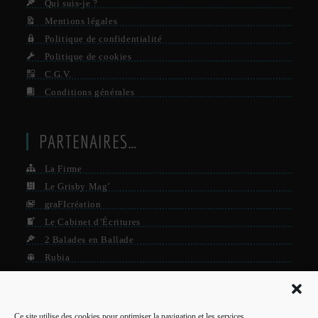
Qui suis-je ?
Mentions légales
Politique de confidentialité
Politique de cookies
C.G.V.
Conditions générales
PARTENAIRES…
La Firme
Le Grisby Mag’
graFIcréation
Le Cabinet d’Écritures
2 Balades en Ballade
Rubia
Tryptyque
IDFabric
Ce site utilise des cookies pour optimiser la navigation et les services.