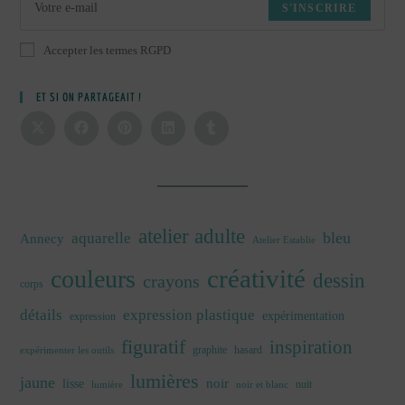
S'INSCRIRE
Accepter les termes RGPD
ET SI ON PARTAGEAIT !
atelier adulte
bleu
aquarelle
Annecy
Atelier Establie
créativité
couleurs
dessin
crayons
corps
détails
expression plastique
expérimentation
expression
figuratif
inspiration
graphite
hasard
expérimenter les outils
lumières
jaune
noir
lisse
nuit
lumière
noir et blanc