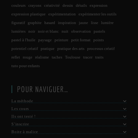
couleurs
crayons
créativité
dessin
détails
expression
expression plastique
expérimentation
expérimenter les outils
figuratif
graphite
hasard
inspiration
jaune
lisse
lumière
lumières
noir
noir et blanc
nuit
observation
pastels
pastel à l'huile
paysage
peinture
petit format
points
potentiel créatif
pratique
pratique des arts
processus créatif
reflet
rouge
réalisme
taches
Toulouse
tracer
traits
tuto pour enfants
POUR NAVIGUER…
La méthode
Les cours
Ils ont testé !
S’inscrire
Boite à malice