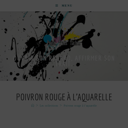
MENU
OUVRIR SON REGARD, AFFIRMER SON
TRAIT.
POIVRON ROUGE À L’AQUARELLE
>
>
Les collections
Poivron rouge à l’aquarelle