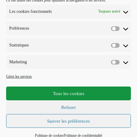
Ce site utilise des cookies pour optimiser la navigation et les services.
POUR ME CONTACTER…
Les cookies fonctionnels
Toujours activé
J'interviens sur Annecy et parfois Toulouse.
Préférences
Mobile :
Préférenc
07 73 96 56 20
E-mail :
Statistiques
Statistiqu
S’ouvre
info@points-traits-taches.com
dans
votre
LETTRE D’INFORMATION
Marketing
application
Marketin
Recevez les actualités et les nouveautés, au maximum une fois par
Gérer les services
mois !
Tous les cookies
S'INSCRIRE
Refuser
Accepter les termes RGPD
Sauver les préférences
Politique de cookies
Politique de confidentialité