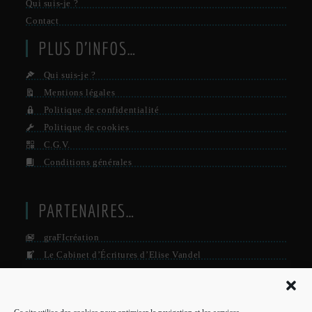
Qui suis-je ?
Contact
PLUS D’INFOS…
Qui suis-je ?
Mentions légales
Politique de confidentialité
Politique de cookies
C.G.V.
Conditions générales
PARTENAIRES…
graFIcréation
Le Cabinet d’Écritures d’Elise Vandel
La Firme
Le Grisby Mag’