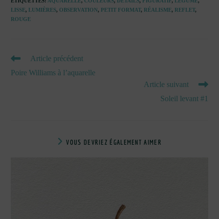
ÉTIQUETTES
:
AQUARELLE
,
COULEURS
,
DÉTAILS
,
FIGURATIF
,
LÉGUME
,
LISSE
,
LUMIÈRES
,
OBSERVATION
,
PETIT FORMAT
,
RÉALISME
,
REFLET
,
ROUGE
READ
Article précédent
MORE
Poire Williams à l’aquarelle
ARTICLES
Article suivant
Soleil levant #1
VOUS DEVRIEZ ÉGALEMENT AIMER