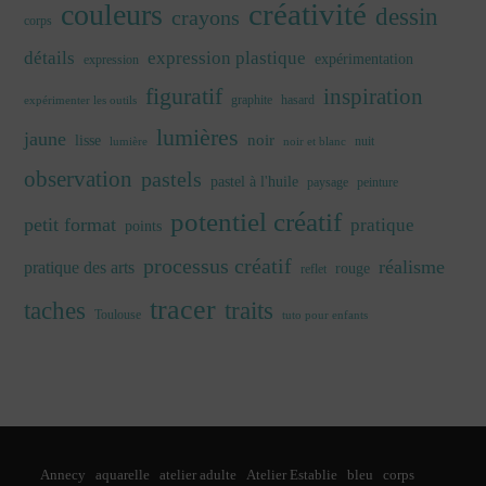
créativité
couleurs
dessin
crayons
corps
détails
expression plastique
expérimentation
expression
figuratif
inspiration
graphite
hasard
expérimenter les outils
lumières
jaune
noir
lisse
nuit
lumière
noir et blanc
observation
pastels
pastel à l'huile
paysage
peinture
potentiel créatif
petit format
pratique
points
processus créatif
réalisme
pratique des arts
rouge
reflet
tracer
traits
taches
Toulouse
tuto pour enfants
Annecy
aquarelle
atelier adulte
Atelier Establie
bleu
corps