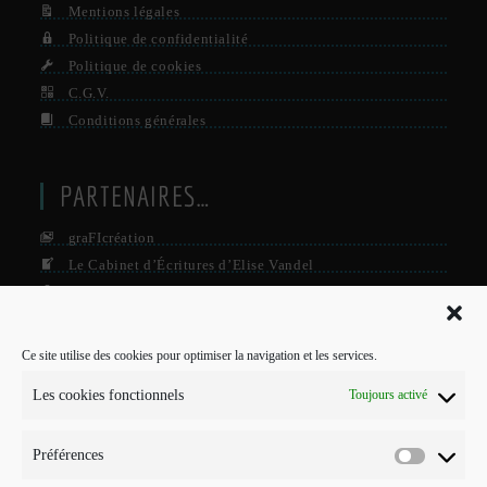
Mentions légales
Politique de confidentialité
Politique de cookies
C.G.V.
Conditions générales
PARTENAIRES…
graFIcréation
Le Cabinet d’Écritures d’Elise Vandel
La Firme
Le Grisby Mag’
Ce site utilise des cookies pour optimiser la navigation et les services.
POUR ME CONTACTER…
Les cookies fonctionnels
Toujours activé
J'interviens sur Annecy et parfois Toulouse.
Préférences
Mobile :
Préférenc
07 73 96 56 20