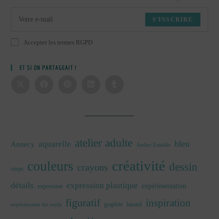
S'INSCRIRE
Accepter les termes RGPD
ET SI ON PARTAGEAIT !
atelier adulte
bleu
aquarelle
Annecy
Atelier Establie
créativité
couleurs
dessin
crayons
corps
détails
expression plastique
expérimentation
expression
figuratif
inspiration
graphite
hasard
expérimenter les outils