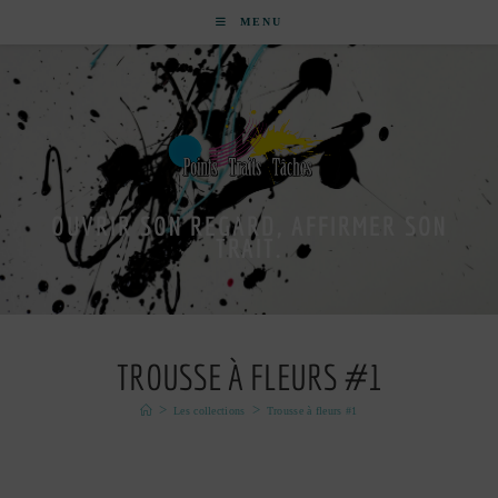
MENU
OUVRIR SON REGARD, AFFIRMER SON
TRAIT.
TROUSSE À FLEURS #1
>
>
Les collections
Trousse à fleurs #1