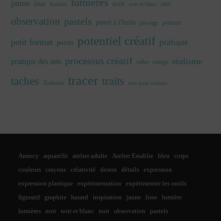
lumières
jaune
noir
lisse
nuit
lumière
noir et blanc
observation
pastels
pastel à l'huile
paysage
peinture
potentiel créatif
petit format
pratique
points
processus créatif
réalisme
pratique des arts
rouge
reflet
tracer
traits
taches
Toulouse
tuto pour enfants
Annecy
aquarelle
atelier adulte
Atelier Establie
bleu
corps
couleurs
crayons
créativité
dessin
détails
expression
expression plastique
expérimentation
expérimenter les outils
figuratif
graphite
hasard
inspiration
jaune
lisse
lumière
lumières
noir
noir et blanc
nuit
observation
pastels