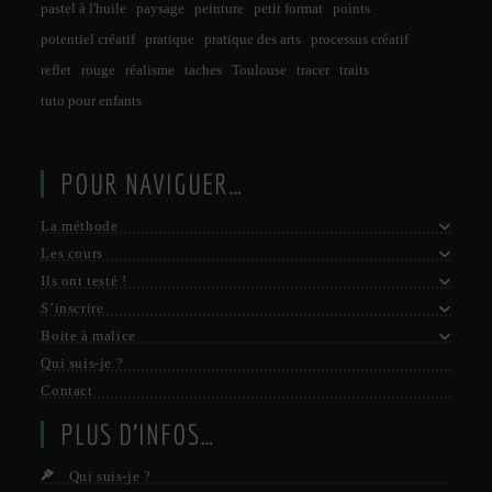
pastel à l'huile
paysage
peinture
petit format
points
potentiel créatif
pratique
pratique des arts
processus créatif
reflet
rouge
réalisme
taches
Toulouse
tracer
traits
tuto pour enfants
POUR NAVIGUER…
La méthode
Les cours
Ils ont testé !
S’inscrire
Boite à malice
Qui suis-je ?
Contact
PLUS D’INFOS…
Qui suis-je ?