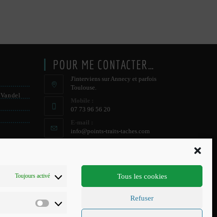
POUR ME CONTACTER…
J'interviens sur Annecy et parfois
Toulouse.
 Vandel
Mobile :
07 73 96 56 20
E-mail :
S’ouvre
info@points-traits-taches.com
dans
votre
LETTRE D’INFORMATION
application
Recevez les actualités et les nouveautés, au
Tous les cookies
Toujours activé
maximum une fois par mois !
Refuser
S'INSCRIRE
Préférences