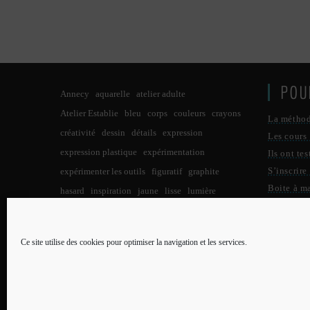
POU
Annecy
aquarelle
atelier adulte
Atelier Establie
bleu
corps
couleurs
crayons
La métho
créativité
dessin
détails
expression
Les cours
expression plastique
expérimentation
Ils ont tes
S’inscrire
expérimenter les outils
figuratif
graphite
Boite à m
hasard
inspiration
jaune
lisse
lumière
Qui suis-j
lumières
noir
noir et blanc
nuit
observation
Contact
pastels
pastel à l'huile
paysage
peinture
Ce site utilise des cookies pour optimiser la navigation et les services.
PLU
petit format
points
potentiel créatif
pratique
pratique des arts
processus créatif
reflet
rouge
Qui su
réalisme
taches
Toulouse
tracer
traits
Menti
tuto pour enfants