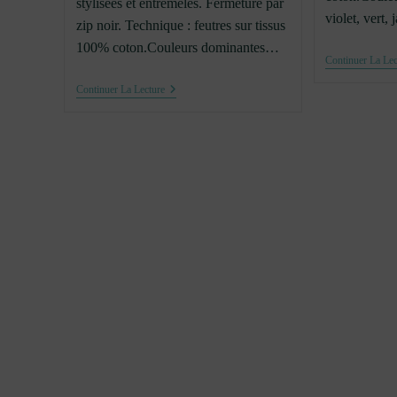
stylisées et entremêles. Fermeture par
violet, vert,
zip noir. Technique : feutres sur tissus
100% coton.Couleurs dominantes…
Continuer La Lec
Trousse
Continuer La Lecture
Coton
Personnages
#2