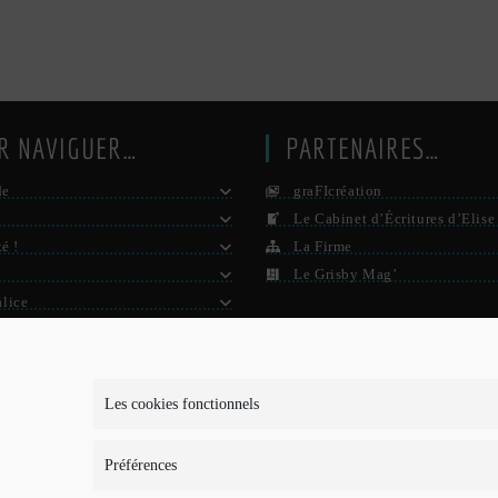
R NAVIGUER…
PARTENAIRES…
de
graFIcréation
Le Cabinet d’Écritures d’Elise
té !
La Firme
Le Grisby Mag’
alice
e ?
S D’INFOS…
Les cookies fonctionnels
is-je ?
Préférences
ons légales