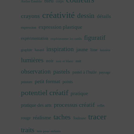
bleu
corps
Atelier Establie
créativité
dessin
crayons
détails
expression plastique
expression
figuratif
expérimentation
expérimenter les outils
inspiration
jaune
lisse
graphite
hasard
lumière
lumières
noir
nuit
noir et blanc
observation
pastels
pastel à l'huile
paysage
petit format
points
peinture
potentiel créatif
pratique
processus créatif
pratique des arts
reflet
tracer
taches
réalisme
rouge
Toulouse
traits
tuto pour enfants