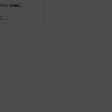
 jaune, orangé,…
Trousse
ture
À
Fleurs
#1