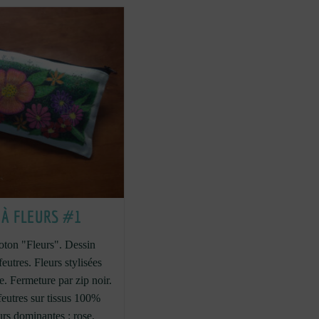
 À FLEURS #1
oton "Fleurs". Dessin
feutres. Fleurs stylisées
e. Fermeture par zip noir.
feutres sur tissus 100%
rs dominantes : rose,