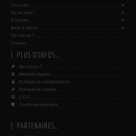
Les cours
Ils ont testé !
S’inscrire
Boite à malice
Qui suis-je ?
Contact
PLUS D’INFOS…
Qui suis-je ?
Mentions légales
Politique de confidentialité
Politique de cookies
C.G.V.
Conditions générales
PARTENAIRES…