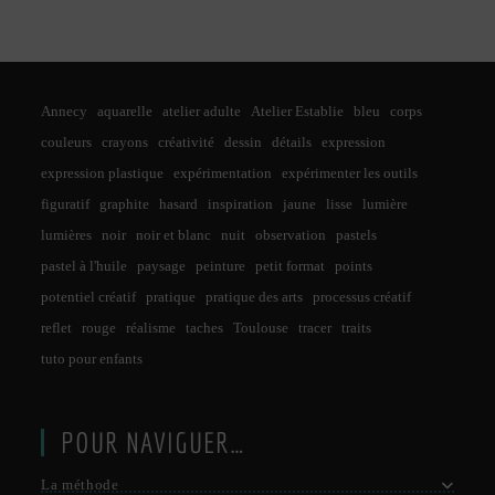
Annecy
aquarelle
atelier adulte
Atelier Establie
bleu
corps
couleurs
crayons
créativité
dessin
détails
expression
expression plastique
expérimentation
expérimenter les outils
figuratif
graphite
hasard
inspiration
jaune
lisse
lumière
lumières
noir
noir et blanc
nuit
observation
pastels
pastel à l'huile
paysage
peinture
petit format
points
potentiel créatif
pratique
pratique des arts
processus créatif
reflet
rouge
réalisme
taches
Toulouse
tracer
traits
tuto pour enfants
POUR NAVIGUER…
La méthode