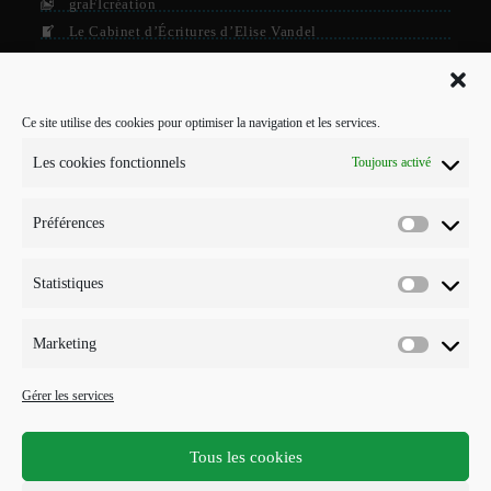
graFIcréation
Le Cabinet d’Écritures d’Elise Vandel
La Firme
Le Grisby Mag’
Ce site utilise des cookies pour optimiser la navigation et les services.
POUR ME CONTACTER…
Les cookies fonctionnels
Toujours activé
J'interviens sur Annecy et parfois Toulouse.
Préférences
Mobile :
Préférenc
07 73 96 56 20
E-mail :
Statistiques
Statistiqu
S’ouvre
info@points-traits-taches.com
dans
votre
LETTRE D’INFORMATION
Marketing
application
Marketin
Recevez les actualités et les nouveautés, au maximum une fois par
Gérer les services
mois !
Tous les cookies
S'INSCRIRE