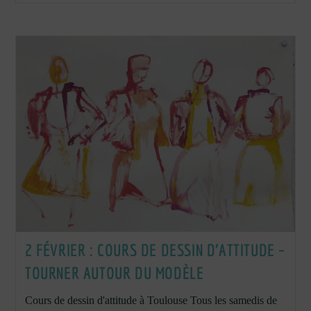
Ados
À
Toulouse
Pendant
Les
Vacances
De
Février
2 FÉVRIER : COURS DE DESSIN D’ATTITUDE –
TOURNER AUTOUR DU MODÈLE
Cours de dessin d'attitude à Toulouse Tous les samedis de