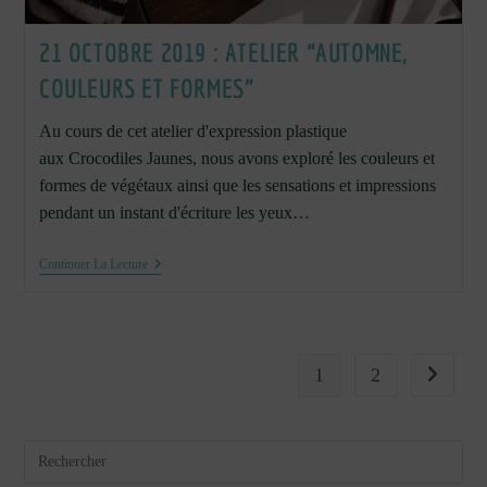
21 OCTOBRE 2019 : ATELIER “AUTOMNE,
COULEURS ET FORMES”
Au cours de cet atelier d'expression plastique
aux Crocodiles Jaunes, nous avons exploré les couleurs et
formes de végétaux ainsi que les sensations et impressions
pendant un instant d'écriture les yeux…
21
Continuer La Lecture
Octobre
2019
:
Atelier
“Automne,
Couleurs
1
2
Aller à l
Et
Formes”