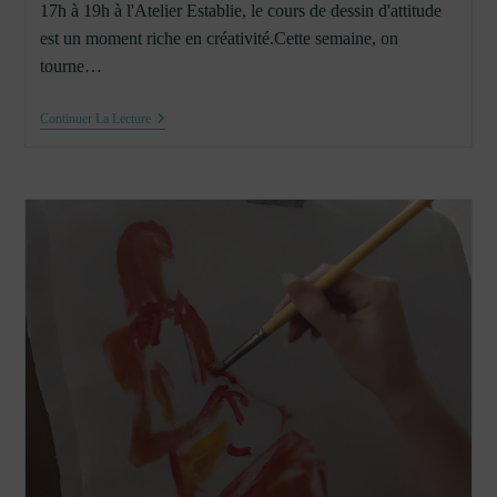
17h à 19h à l'Atelier Establie, le cours de dessin d'attitude
est un moment riche en créativité.Cette semaine, on
tourne…
2
Continuer La Lecture
Février
:
Cours
De
Dessin
D’attitude
–
Tourner
Autour
Du
Modèle