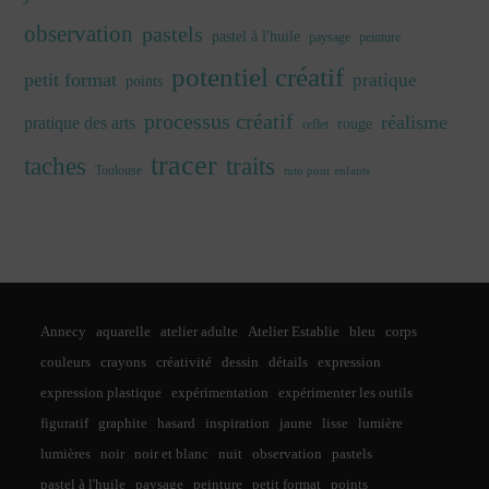
observation
pastels
pastel à l'huile
paysage
peinture
potentiel créatif
petit format
pratique
points
processus créatif
réalisme
pratique des arts
rouge
reflet
tracer
traits
taches
Toulouse
tuto pour enfants
Annecy
aquarelle
atelier adulte
Atelier Establie
bleu
corps
couleurs
crayons
créativité
dessin
détails
expression
expression plastique
expérimentation
expérimenter les outils
figuratif
graphite
hasard
inspiration
jaune
lisse
lumière
lumières
noir
noir et blanc
nuit
observation
pastels
pastel à l'huile
paysage
peinture
petit format
points