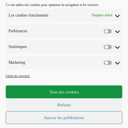
Ce site utilise des cookies pour optimiser la navigation et les services.
POUR ME CONTACTER…
Les cookies fonctionnels
Toujours activé
J'interviens sur Annecy et parfois Toulouse.
Préférences
Mobile :
Préférenc
07 73 96 56 20
E-mail :
Statistiques
Statistiqu
S’ouvre
info@points-traits-taches.com
dans
votre
LETTRE D’INFORMATION
Marketing
application
Marketin
Recevez les actualités et les nouveautés, au maximum une fois par
Gérer les services
mois !
Tous les cookies
S'INSCRIRE
Refuser
Accepter les termes RGPD
Sauver les préférences