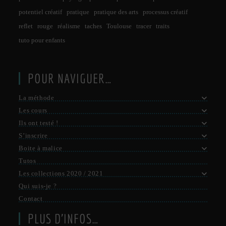
potentiel créatif
pratique
pratique des arts
processus créatif
reflet
rouge
réalisme
taches
Toulouse
tracer
traits
tuto pour enfants
POUR NAVIGUER…
La méthode
Les cours
Ils ont testé !
S’inscrire
Boite à malice
Tutos
Les collections 2020 / 2021
Qui suis-je ?
Contact
PLUS D’INFOS…