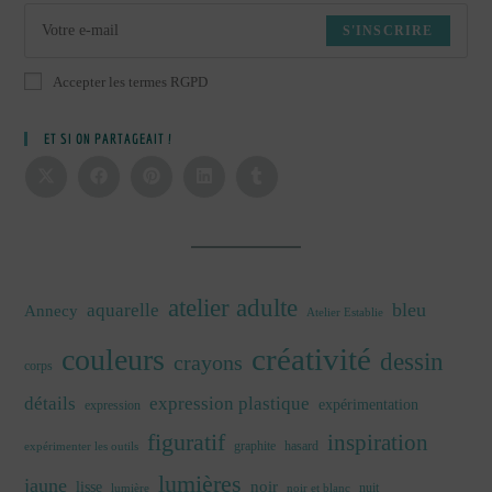
S'INSCRIRE
Accepter les termes RGPD
ET SI ON PARTAGEAIT !
atelier adulte
bleu
aquarelle
Annecy
Atelier Establie
créativité
couleurs
dessin
crayons
corps
détails
expression plastique
expérimentation
expression
figuratif
inspiration
graphite
hasard
expérimenter les outils
lumières
jaune
noir
lisse
nuit
lumière
noir et blanc