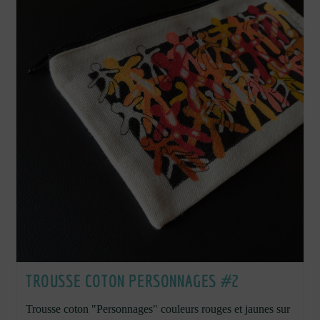
Aux
Crocodiles
Jaunes
Au
Mois
De
Mai
2022.
TROUSSE COTON PERSONNAGES #2
Trousse coton "Personnages" couleurs rouges et jaunes sur