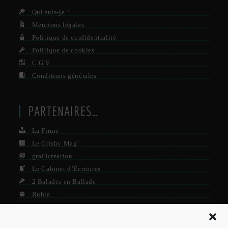
Qui suis-je ?
Mentions légales
Politique de confidentialité
Politique de cookies
C.G.V.
Conditions générales
PARTENAIRES…
La Firme
Le Grisby Mag’
graFIcréation
Le Cabinet d’Écritures
2 Balades en Ballade
Rubia
Tryptyque
IDFabric