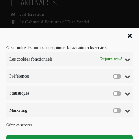
PARTENAIRES…
graFIcréation
Le Cabinet d’Écritures d’Elise Vandel
La Firme
Le Grisby Mag’
Ce site utilise des cookies pour optimiser la navigation et les services.
POUR ME CONTACTER…
Les cookies fonctionnels
Toujours activé
J'interviens sur Annecy et parfois Toulouse.
Préférences
Mobile :
Préférenc
07 73 96 56 20
E-mail :
Statistiques
Statistiqu
S’ouvre
info@points-traits-taches.com
dans
votre
LETTRE D’INFORMATION
Marketing
application
Marketin
Recevez les actualités et les nouveautés, au maximum une fois par
Gérer les services
mois !