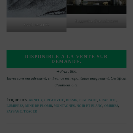
Suggestion d’encadrement
Soleil levant #3
DISPONIBLE À LA VENTE SUR
DEMANDE.
➔ Prix : 80€.
Envoi sans encadrement, en France métropolitaine uniquement. Certificat
d’authenticité.
ÉTIQUETTES
:
ANNECY
,
CRÉATIVITÉ
,
DESSIN
,
FIGURATIF
,
GRAPHITE
,
LUMIÈRES
,
MINE DE PLOMB
,
MONTAGNES
,
NOIR ET BLANC
,
OMBRES
,
PAYSAGE
,
TRACER