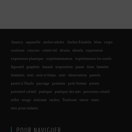
Annecy
aquarelle
atelier adulte
Atelier Establie
bleu
corps
couleurs
crayons
créativité
dessin
détails
expression
expression plastique
expérimentation
expérimenter les outils
figuratif
graphite
hasard
inspiration
jaune
lisse
lumière
lumières
noir
noir et blanc
nuit
observation
pastels
pastel à l'huile
paysage
peinture
petit format
points
potentiel créatif
pratique
pratique des arts
processus créatif
reflet
rouge
réalisme
taches
Toulouse
tracer
traits
tuto pour enfants
POUR NAVIGUER…