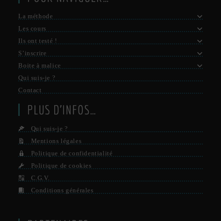
La méthode
Les cours
Ils ont testé !
S’inscrire
Boite à malice
Qui suis-je ?
Contact
PLUS D’INFOS…
Qui suis-je ?
Mentions légales
Politique de confidentialité
Politique de cookies
C.G.V.
Conditions générales