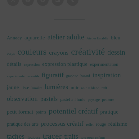
atelier adulte
bleu
aquarelle
Annecy
Atelier Establie
créativité
couleurs
dessin
crayons
corps
détails
expression plastique
expérimentation
expression
figuratif
inspiration
graphite
hasard
expérimenter les outils
lumières
jaune
noir
lisse
nuit
lumière
noir et blanc
observation
pastels
pastel à l'huile
paysage
peinture
potentiel créatif
petit format
pratique
points
processus créatif
réalisme
pratique des arts
rouge
reflet
tracer
traits
taches
Toulouse
tuto pour enfants