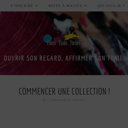
S’INSCRIRE
BOITE À MALICE
QUI SUIS-JE ?
OUVRIR SON REGARD, AFFIRMER SON TRAIT.
COMMENCER UNE COLLECTION !
>
Commencer une collection !