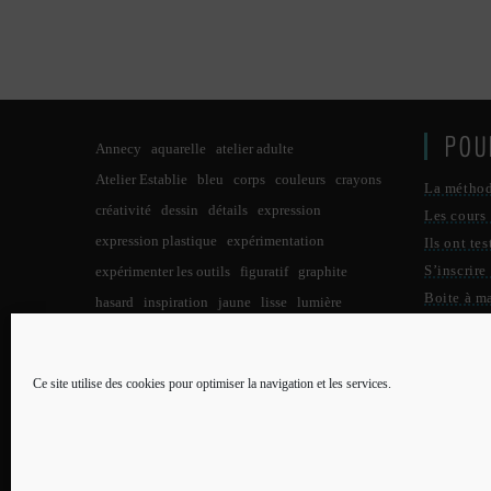
POU
Annecy
aquarelle
atelier adulte
Atelier Establie
bleu
corps
couleurs
crayons
La métho
créativité
dessin
détails
expression
Les cours
expression plastique
expérimentation
Ils ont tes
S’inscrire
expérimenter les outils
figuratif
graphite
Boite à m
hasard
inspiration
jaune
lisse
lumière
Qui suis-j
lumières
noir
noir et blanc
nuit
observation
Contact
pastels
pastel à l'huile
paysage
peinture
Ce site utilise des cookies pour optimiser la navigation et les services.
PLU
petit format
points
potentiel créatif
pratique
pratique des arts
processus créatif
reflet
rouge
Qui su
réalisme
taches
Toulouse
tracer
traits
Menti
tuto pour enfants