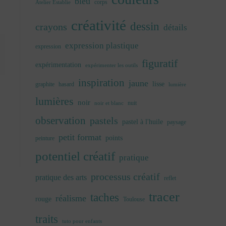
bleu
corps
Atelier Establie
créativité
dessin
crayons
détails
expression plastique
expression
figuratif
expérimentation
expérimenter les outils
inspiration
jaune
lisse
graphite
hasard
lumière
lumières
noir
nuit
noir et blanc
observation
pastels
pastel à l'huile
paysage
petit format
points
peinture
potentiel créatif
pratique
processus créatif
pratique des arts
reflet
tracer
taches
réalisme
rouge
Toulouse
traits
tuto pour enfants