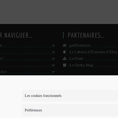
R NAVIGUER…
PARTENAIRES…
de
graFIcréation
Le Cabinet d’Écritures d’Elise
té !
La Firme
Le Grisby Mag’
alice
e ?
S D’INFOS…
Les cookies fonctionnels
is-je ?
Préférences
ons légales