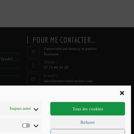
POUR ME CONTACTER…
J'interviens sur Annecy et parfois
Toulouse.
 Vandel
Mobile :
07 73 96 56 20
E-mail :
S’ouvre
info@points-traits-taches.com
dans
votre
LETTRE D’INFORMATION
application
Recevez les actualités et les nouveautés, au
Tous les cookies
Toujours activé
maximum une fois par mois !
Refuser
S'INSCRIRE
Préférences