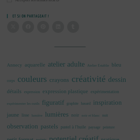
ET SI ON PARTAGEAIT !
atelier adulte
bleu
aquarelle
Annecy
Atelier Establie
créativité
couleurs
dessin
crayons
corps
détails
expression plastique
expérimentation
expression
figuratif
inspiration
graphite
hasard
expérimenter les outils
lumières
jaune
noir
lisse
nuit
lumière
noir et blanc
observation
pastels
pastel à l'huile
paysage
peinture
potentiel créatif
petit format
pratique
points