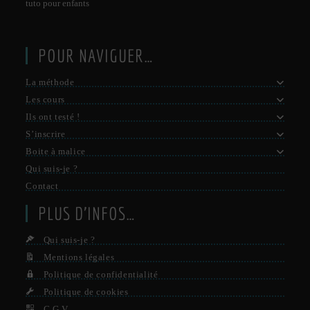
tuto pour enfants
POUR NAVIGUER…
La méthode
Les cours
Ils ont testé !
S’inscrire
Boite à malice
Qui suis-je ?
Contact
PLUS D’INFOS…
Qui suis-je ?
Mentions légales
Politique de confidentialité
Politique de cookies
C.G.V.