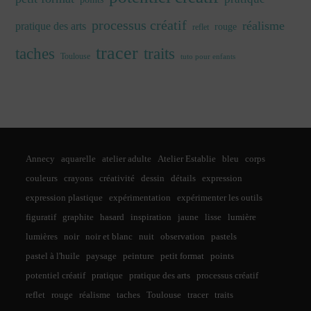
processus créatif
réalisme
pratique des arts
rouge
reflet
tracer
traits
taches
Toulouse
tuto pour enfants
Annecy
aquarelle
atelier adulte
Atelier Establie
bleu
corps
couleurs
crayons
créativité
dessin
détails
expression
expression plastique
expérimentation
expérimenter les outils
figuratif
graphite
hasard
inspiration
jaune
lisse
lumière
lumières
noir
noir et blanc
nuit
observation
pastels
pastel à l'huile
paysage
peinture
petit format
points
potentiel créatif
pratique
pratique des arts
processus créatif
reflet
rouge
réalisme
taches
Toulouse
tracer
traits