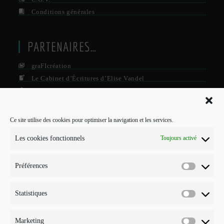
Conditions générales
PARTENAIRES…
graFIcréation
Le Cabinet d’Écritures d’Elise Vandel
La Firme
Le Grisby Mag’
Ce site utilise des cookies pour optimiser la navigation et les services.
POUR ME CONTACTER…
Les cookies fonctionnels
Toujours activé
J'interviens sur Annecy et parfois Toulouse.
Préférences
Mobile :
Préférenc
07 73 96 56 20
E-mail :
Statistiques
Statistiqu
S’ouvre
info@points-traits-taches.com
dans
votre
LETTRE D’INFORMATION
Marketing