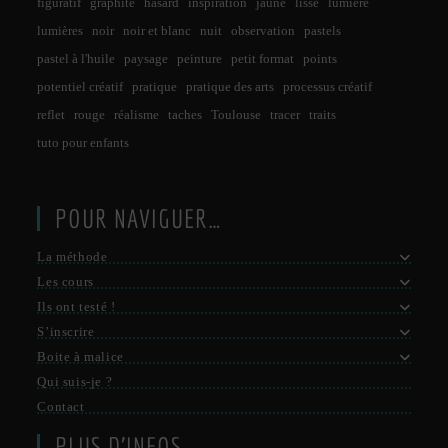
figuratif
graphite
hasard
inspiration
jaune
lisse
lumière
lumières
noir
noir et blanc
nuit
observation
pastels
pastel à l'huile
paysage
peinture
petit format
points
potentiel créatif
pratique
pratique des arts
processus créatif
reflet
rouge
réalisme
taches
Toulouse
tracer
traits
tuto pour enfants
POUR NAVIGUER…
La méthode
Les cours
Ils ont testé !
S’inscrire
Boite à malice
Qui suis-je ?
Contact
PLUS D’INFOS…