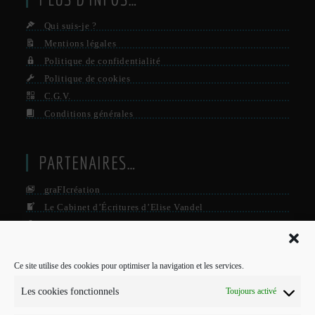
Qui suis-je ?
Mentions légales
Politique de confidentialité
Politique de cookies
C.G.V.
Conditions générales
PARTENAIRES…
graFIcréation
Le Cabinet d’Écritures d’Elise Vandel
La Firme
Le Grisby Mag’
Ce site utilise des cookies pour optimiser la navigation et les services.
POUR ME CONTACTER…
Les cookies fonctionnels
Toujours activé
J'interviens sur Annecy et parfois Toulouse.