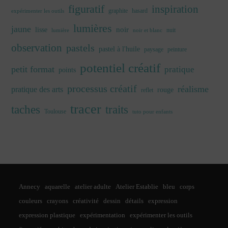
figuratif
inspiration
graphite
hasard
expérimenter les outils
lumières
jaune
noir
lisse
nuit
lumière
noir et blanc
observation
pastels
pastel à l'huile
paysage
peinture
potentiel créatif
petit format
pratique
points
processus créatif
réalisme
pratique des arts
rouge
reflet
tracer
traits
taches
Toulouse
tuto pour enfants
Annecy
aquarelle
atelier adulte
Atelier Establie
bleu
corps
couleurs
crayons
créativité
dessin
détails
expression
expression plastique
expérimentation
expérimenter les outils