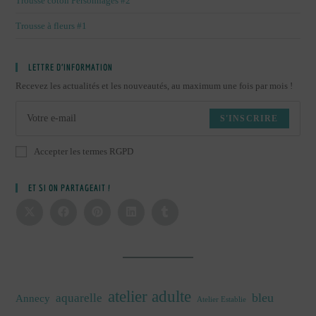
Trousse coton Personnages #2
Trousse à fleurs #1
LETTRE D’INFORMATION
Recevez les actualités et les nouveautés, au maximum une fois par mois !
S'INSCRIRE
Accepter les termes RGPD
ET SI ON PARTAGEAIT !
atelier adulte
bleu
aquarelle
Annecy
Atelier Establie