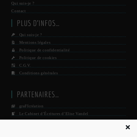
Qui suis-je ?
Contact
PLUS D’INFOS…
Qui suis-je ?
Mentions légales
Politique de confidentialité
Politique de cookies
C.G.V.
Conditions générales
PARTENAIRES…
graFIcréation
Le Cabinet d’Écritures d’Elise Vandel
La Firme
Le Grisby Mag’