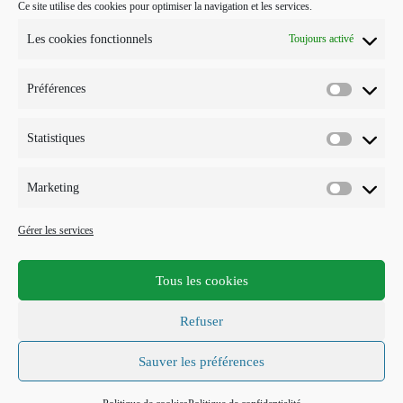
Ce site utilise des cookies pour optimiser la navigation et les services.
POUR ME CONTACTER…
Les cookies fonctionnels
Toujours activé
J'interviens sur Annecy et parfois Toulouse.
Préférences
Mobile :
Préférenc
07 73 96 56 20
E-mail :
Statistiques
Statistiqu
S’ouvre
info@points-traits-taches.com
dans
votre
LETTRE D’INFORMATION
Marketing
application
Marketin
Recevez les actualités et les nouveautés, au maximum une fois par
Gérer les services
mois !
Tous les cookies
S'INSCRIRE
Refuser
Accepter les termes RGPD
Sauver les préférences