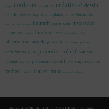
créativité
couleurs
dessin
crayons
corps
détails
expression plastique
expérimentation
expression
figuratif
inspiration
graphite
hasard
expérimenter les outils
lumières
jaune
noir
lisse
nuit
lumière
noir et blanc
observation
pastels
pastel à l'huile
paysage
peinture
potentiel créatif
petit format
pratique
points
processus créatif
réalisme
pratique des arts
rouge
reflet
tracer
traits
taches
Toulouse
tuto pour enfants
Annecy
aquarelle
atelier adulte
Atelier Establie
bleu
corps