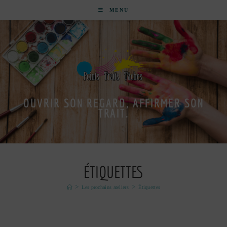
MENU
OUVRIR SON REGARD, AFFIRMER SON
TRAIT.
ÉTIQUETTES
>
>
Les prochains ateliers
Étiquettes