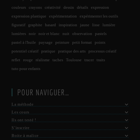
couleurs
crayons
créativité
dessin
détails
expression
expression plastique
expérimentation
expérimenter les outils
figuratif
graphite
hasard
inspiration
jaune
lisse
lumière
lumières
noir
noir et blanc
nuit
observation
pastels
pastel à l'huile
paysage
peinture
petit format
points
potentiel créatif
pratique
pratique des arts
processus créatif
reflet
rouge
réalisme
taches
Toulouse
tracer
traits
tuto pour enfants
POUR NAVIGUER…
La méthode
Les cours
Ils ont testé !
S’inscrire
Boite à malice