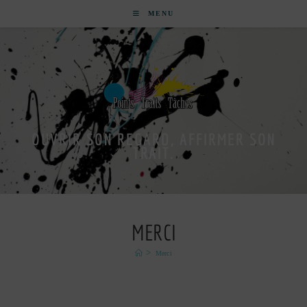
MENU
OUVRIR SON REGARD, AFFIRMER SON
TRAIT.
MERCI
>
Merci