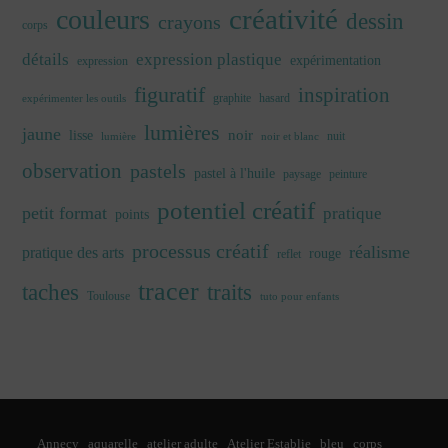
créativité
couleurs
dessin
crayons
corps
détails
expression plastique
expérimentation
expression
figuratif
inspiration
graphite
hasard
expérimenter les outils
lumières
jaune
noir
lisse
nuit
lumière
noir et blanc
observation
pastels
pastel à l'huile
paysage
peinture
potentiel créatif
petit format
pratique
points
processus créatif
réalisme
pratique des arts
rouge
reflet
tracer
traits
taches
Toulouse
tuto pour enfants
Annecy
aquarelle
atelier adulte
Atelier Establie
bleu
corps