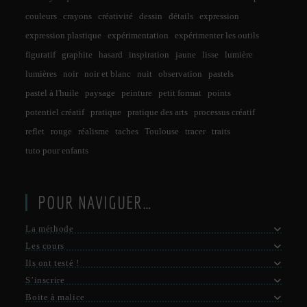
couleurs
crayons
créativité
dessin
détails
expression
expression plastique
expérimentation
expérimenter les outils
figuratif
graphite
hasard
inspiration
jaune
lisse
lumière
lumières
noir
noir et blanc
nuit
observation
pastels
pastel à l'huile
paysage
peinture
petit format
points
potentiel créatif
pratique
pratique des arts
processus créatif
reflet
rouge
réalisme
taches
Toulouse
tracer
traits
tuto pour enfants
POUR NAVIGUER…
La méthode
Les cours
Ils ont testé !
S’inscrire
Boite à malice