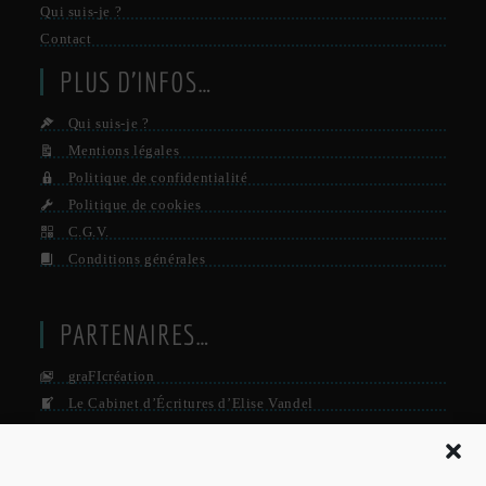
Qui suis-je ?
Contact
PLUS D’INFOS…
Qui suis-je ?
Mentions légales
Politique de confidentialité
Politique de cookies
C.G.V.
Conditions générales
PARTENAIRES…
graFIcréation
Le Cabinet d’Écritures d’Elise Vandel
La Firme
Le Grisby Mag’