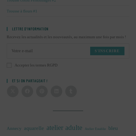
Trousse coton Personnages #2
Trousse à fleurs #1
LETTRE D’INFORMATION
Recevez les actualités et les nouveautés, au maximum une fois par mois !
S'INSCRIRE
Accepter les termes RGPD
ET SI ON PARTAGEAIT !
atelier adulte
bleu
aquarelle
Annecy
Atelier Establie