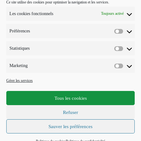
Ce site utilise des cookies pour optimiser la navigation et les services.
POUR ME CONTACTER…
Les cookies fonctionnels
Toujours activé
J'interviens sur Annecy et parfois Toulouse.
Préférences
Mobile :
Préférenc
07 73 96 56 20
E-mail :
Statistiques
Statistiqu
S’ouvre
info@points-traits-taches.com
dans
votre
LETTRE D’INFORMATION
Marketing
application
Marketin
Recevez les actualités et les nouveautés, au maximum une fois par
Gérer les services
mois !
Tous les cookies
S'INSCRIRE
Refuser
Accepter les termes RGPD
Sauver les préférences