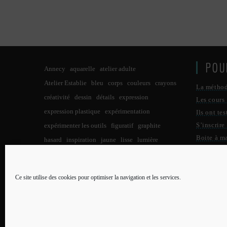
POU
Annecy
aquarelle
atelier adulte
Atelier Establie
bleu
corps
couleurs
crayons
La métho
créativité
dessin
détails
expression
Les cours
expression plastique
expérimentation
Ils ont tes
S’inscrire
expérimenter les outils
figuratif
graphite
Boite à m
hasard
inspiration
jaune
lisse
lumière
Qui suis-j
lumières
noir
noir et blanc
nuit
observation
Contact
pastels
pastel à l'huile
paysage
peinture
Ce site utilise des cookies pour optimiser la navigation et les services.
PLU
petit format
points
potentiel créatif
pratique
pratique des arts
processus créatif
reflet
rouge
Qui su
réalisme
taches
Toulouse
tracer
traits
Menti
tuto pour enfants