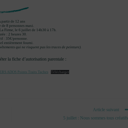
 partir de 12 ans
 de 8 personnes maxi.
 La Firme, le 6 juillet de 14h30 à 17h.
rée : 2 heures 30.
rif : 35€/personne.
el entièrement fourni.
vêtements qui ne risquent pas les traces de peinture).
er la fiche d’autorisation parentale :
IERS ADOS Points Traits Taches
Télécharger
Article suivant
5 juillet : Nous sommes tous créatifs