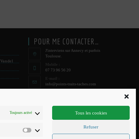
POUR ME CONTACTER…
J'interviens sur Annecy et parfois
Toulouse.
 Vandel
Mobile :
07 73 96 56 20
E-mail :
S’ouvre
info@points-traits-taches.com
dans
votre
LETTRE D’INFORMATION
application
Recevez les actualités et les nouveautés, au
Tous les cookies
Toujours activé
maximum une fois par mois !
Refuser
S'INSCRIRE
Préférences