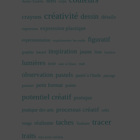
bleu
corps
Atelier Establie
créativité
dessin
crayons
détails
expression plastique
expression
figuratif
expérimentation
expérimenter les outils
inspiration
jaune
lisse
graphite
hasard
lumière
lumières
noir
nuit
noir et blanc
observation
pastels
pastel à l'huile
paysage
petit format
points
peinture
potentiel créatif
pratique
processus créatif
pratique des arts
reflet
tracer
taches
réalisme
rouge
Toulouse
traits
tuto pour enfants