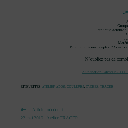
A
Groupe
L’atelier se déroule à
Du
Ta
Matéri
Prévoir une tenue adaptée
(blouse ou 
N’oubliez pas de complét
Autorisation Parentale ATEL
ÉTIQUETTES
:
ATELIER ADOS
,
COULEURS
,
TACHES
,
TRACER
READ
Article précédent
MORE
22 mai 2019 : Atelier TRACER.
ARTICLES