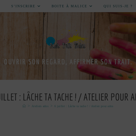
S’INSCRIRE
BOITE À MALICE
QUI SUIS-JE ?
OUVRIR SON REGARD, AFFIRMER SON TRAIT.
UILLET : LÂCHE TA TACHE ! / ATELIER POUR 
>
>
Ateliers ados
6 juillet : Lâche ta tache ! / Atelier pour ados