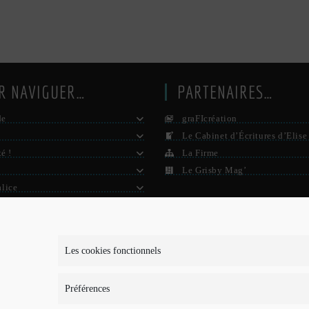
R NAVIGUER…
PARTENAIRES…
de
graFIcréation
Le Cabinet d’Écritures d’Elise
té !
La Firme
Le Grisby Mag’
alice
e ?
S D’INFOS…
Les cookies fonctionnels
is-je ?
Préférences
ons légales