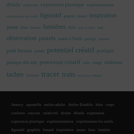
détails
expression plastique
expérimentation
expression
figuratif
inspiration
graphite
hasard
expérimenter les outils
lumières
jaune
noir
lisse
nuit
lumière
noir et blanc
observation
pastels
pastel à l'huile
paysage
peinture
potentiel créatif
petit format
pratique
points
processus créatif
réalisme
pratique des arts
rouge
reflet
tracer
traits
taches
Toulouse
tuto pour enfants
Annecy
aquarelle
atelier adulte
Atelier Establie
bleu
corps
couleurs
crayons
créativité
dessin
détails
expression
expression plastique
expérimentation
expérimenter les outils
figuratif
graphite
hasard
inspiration
jaune
lisse
lumière