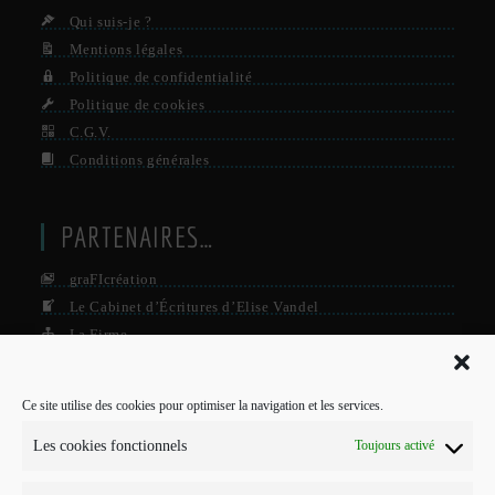
Qui suis-je ?
Mentions légales
Politique de confidentialité
Politique de cookies
C.G.V.
Conditions générales
PARTENAIRES…
graFIcréation
Le Cabinet d’Écritures d’Elise Vandel
La Firme
Le Grisby Mag’
Ce site utilise des cookies pour optimiser la navigation et les services.
POUR ME CONTACTER…
Les cookies fonctionnels
Toujours activé
J'interviens sur Annecy et parfois Toulouse.