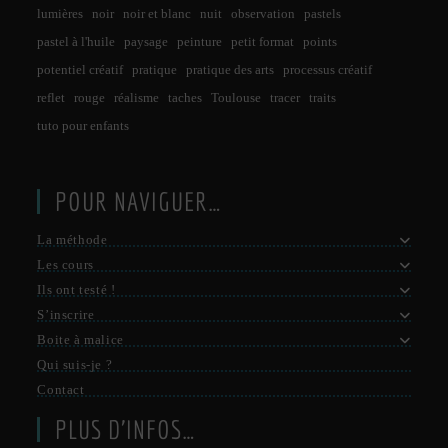
lumières
noir
noir et blanc
nuit
observation
pastels
pastel à l'huile
paysage
peinture
petit format
points
potentiel créatif
pratique
pratique des arts
processus créatif
reflet
rouge
réalisme
taches
Toulouse
tracer
traits
tuto pour enfants
POUR NAVIGUER…
La méthode
Les cours
Ils ont testé !
S’inscrire
Boite à malice
Qui suis-je ?
Contact
PLUS D’INFOS…