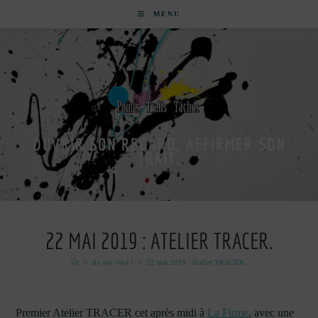
MENU
OUVRIR SON REGARD, AFFIRMER SON
TRAIT.
22 MAI 2019 : ATELIER TRACER.
>
>
Ils ont testé !
22 mai 2019 : Atelier TRACER.
Premier Atelier TRACER cet après midi à
La Firme
, avec une