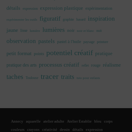
détails
expression plastique
expérimentation
expression
figuratif
inspiration
graphite
hasard
expérimenter les outils
lumières
jaune
noir
lisse
nuit
lumière
noir et blanc
observation
pastels
pastel à l'huile
paysage
peinture
potentiel créatif
petit format
pratique
points
processus créatif
réalisme
pratique des arts
rouge
reflet
tracer
traits
taches
Toulouse
tuto pour enfants
Annecy
aquarelle
atelier adulte
Atelier Establie
bleu
corps
couleurs
crayons
créativité
dessin
détails
expression