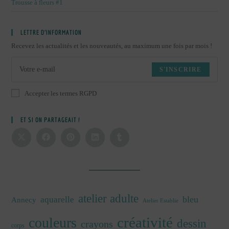
Trousse à fleurs #1
LETTRE D’INFORMATION
Recevez les actualités et les nouveautés, au maximum une fois par mois !
S'INSCRIRE
Accepter les termes RGPD
ET SI ON PARTAGEAIT !
atelier adulte
bleu
aquarelle
Annecy
Atelier Establie
créativité
couleurs
dessin
crayons
corps