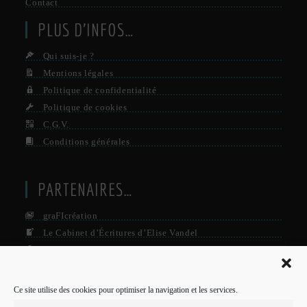
Contact
PLUS D’INFOS…
Qui suis-je ?
Mentions légales
Politique de confidentialité
Politique de cookies
C.G.V.
Conditions générales
PARTENAIRES…
graFIcréation
Le Cabinet d’Écritures d’Elise Vandel
La Firme
Le Grisby Mag’
Ce site utilise des cookies pour optimiser la navigation et les services.
POUR ME CONTACTER…