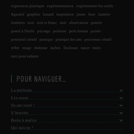
expression plastique
expérimentation
expérimenter les outils
figuratif
graphite
hasard
inspiration
jaune
lisse
lumière
lumières
noir
noir et blanc
nuit
observation
pastels
pastel à l'huile
paysage
peinture
petit format
points
potentiel créatif
pratique
pratique des arts
processus créatif
reflet
rouge
réalisme
taches
Toulouse
tracer
traits
tuto pour enfants
POUR NAVIGUER…
La méthode
Les cours
Ils ont testé !
S’inscrire
Boite à malice
Qui suis-je ?