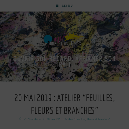
MENU
OUVRIR SON REGARD, AFFIRMER SON
TRAIT.
20 MAI 2019 : ATELIER “FEUILLES,
FLEURS ET BRANCHES”
>
>
Non classé
20 mai 2019 : Atelier “Feuilles, fleurs et branches”