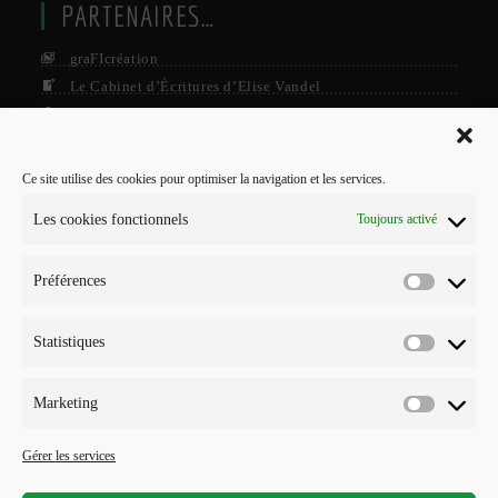
PARTENAIRES…
graFIcréation
Le Cabinet d’Écritures d’Elise Vandel
La Firme
Le Grisby Mag’
Ce site utilise des cookies pour optimiser la navigation et les services.
POUR ME CONTACTER…
Les cookies fonctionnels
Toujours activé
J'interviens sur Annecy et parfois Toulouse.
Préférences
Mobile :
Préférenc
07 73 96 56 20
E-mail :
Statistiques
Statistiqu
S’ouvre
info@points-traits-taches.com
dans
votre
LETTRE D’INFORMATION
Marketing
application
Marketin
Recevez les actualités et les nouveautés, au maximum une fois par
Gérer les services
mois !