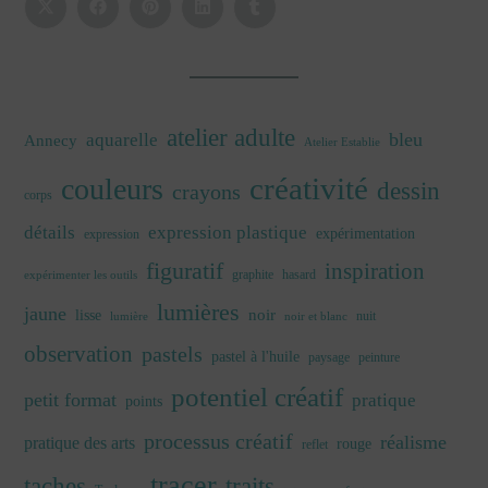
atelier adulte
bleu
aquarelle
Annecy
Atelier Establie
créativité
couleurs
dessin
crayons
corps
détails
expression plastique
expérimentation
expression
figuratif
inspiration
graphite
hasard
expérimenter les outils
lumières
jaune
noir
lisse
nuit
lumière
noir et blanc
observation
pastels
pastel à l'huile
paysage
peinture
potentiel créatif
petit format
pratique
points
processus créatif
réalisme
pratique des arts
rouge
reflet
tracer
traits
taches