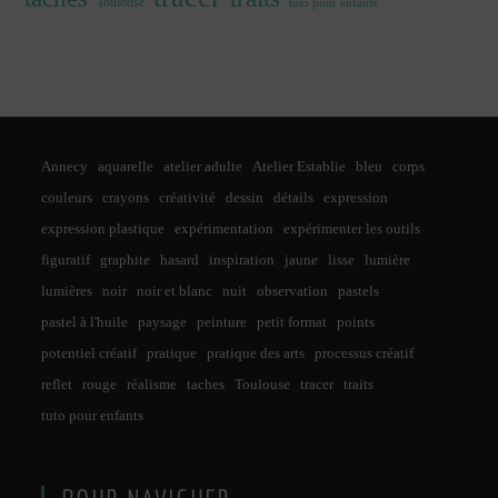
Toulouse
tuto pour enfants
Annecy
aquarelle
atelier adulte
Atelier Establie
bleu
corps
couleurs
crayons
créativité
dessin
détails
expression
expression plastique
expérimentation
expérimenter les outils
figuratif
graphite
hasard
inspiration
jaune
lisse
lumière
lumières
noir
noir et blanc
nuit
observation
pastels
pastel à l'huile
paysage
peinture
petit format
points
potentiel créatif
pratique
pratique des arts
processus créatif
reflet
rouge
réalisme
taches
Toulouse
tracer
traits
tuto pour enfants