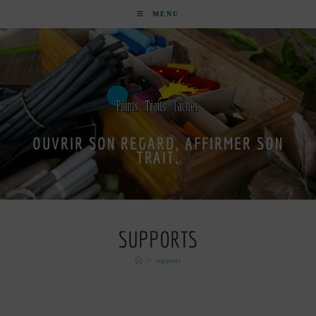
MENU
OUVRIR SON REGARD, AFFIRMER SON
TRAIT.
SUPPORTS
>
supports