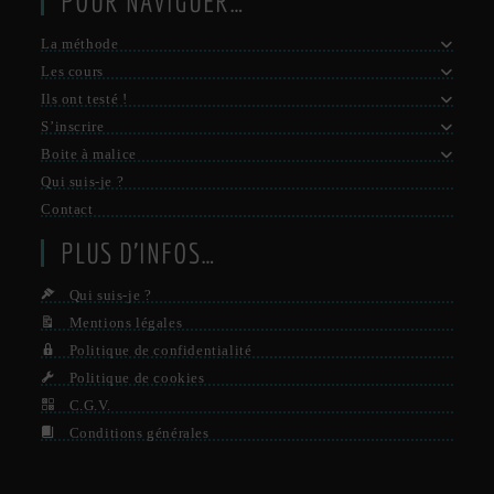
POUR NAVIGUER…
La méthode
Les cours
Ils ont testé !
S’inscrire
Boite à malice
Qui suis-je ?
Contact
PLUS D’INFOS…
Qui suis-je ?
Mentions légales
Politique de confidentialité
Politique de cookies
C.G.V.
Conditions générales