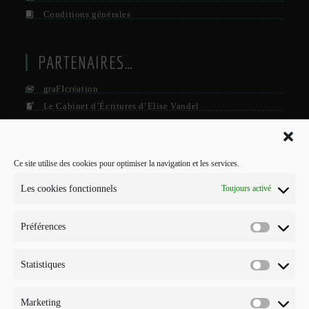
Conditions générales
PARTENAIRES…
graFIcréation
Le Cabinet d’Écritures d’Elise Vandel
La Firme
Le Grisby Mag’
Ce site utilise des cookies pour optimiser la navigation et les services.
POUR ME CONTACTER…
Les cookies fonctionnels
Toujours activé
J'interviens sur Annecy et parfois Toulouse.
Préférences
Mobile :
Préférenc
07 73 96 56 20
E-mail :
Statistiques
Statistiqu
S’ouvre
info@points-traits-taches.com
dans
votre
LETTRE D’INFORMATION
Marketing