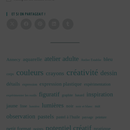
ET SI ON PARTAGEAIT !
atelier adulte
bleu
aquarelle
Annecy
Atelier Establie
créativité
couleurs
dessin
crayons
corps
détails
expression plastique
expérimentation
expression
figuratif
inspiration
graphite
hasard
expérimenter les outils
lumières
jaune
noir
lisse
nuit
lumière
noir et blanc
observation
pastels
pastel à l'huile
paysage
peinture
potentiel créatif
petit format
pratique
points