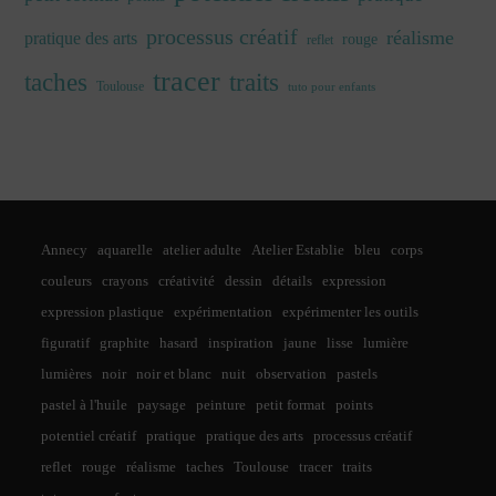
processus créatif
réalisme
pratique des arts
rouge
reflet
tracer
traits
taches
Toulouse
tuto pour enfants
Annecy
aquarelle
atelier adulte
Atelier Establie
bleu
corps
couleurs
crayons
créativité
dessin
détails
expression
expression plastique
expérimentation
expérimenter les outils
figuratif
graphite
hasard
inspiration
jaune
lisse
lumière
lumières
noir
noir et blanc
nuit
observation
pastels
pastel à l'huile
paysage
peinture
petit format
points
potentiel créatif
pratique
pratique des arts
processus créatif
reflet
rouge
réalisme
taches
Toulouse
tracer
traits