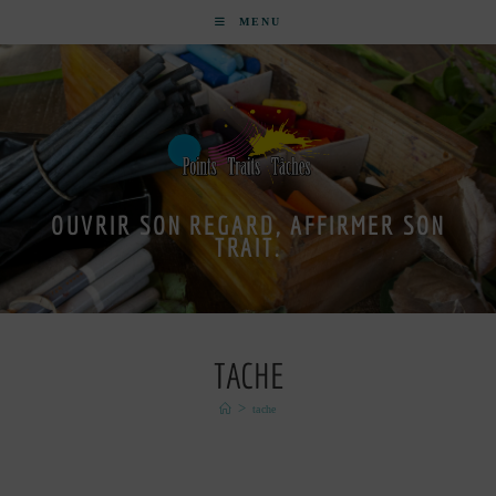
MENU
OUVRIR SON REGARD, AFFIRMER SON
TRAIT.
TACHE
>
tache