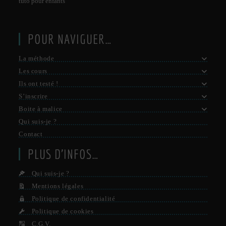
tuto pour enfants
POUR NAVIGUER…
La méthode
Les cours
Ils ont testé !
S’inscrire
Boite à malice
Qui suis-je ?
Contact
PLUS D’INFOS…
Qui suis-je ?
Mentions légales
Politique de confidentialité
Politique de cookies
C.G.V.