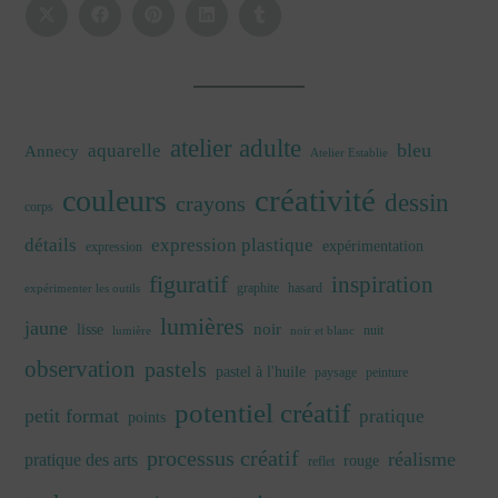
atelier adulte
bleu
aquarelle
Annecy
Atelier Establie
créativité
couleurs
dessin
crayons
corps
détails
expression plastique
expérimentation
expression
figuratif
inspiration
graphite
hasard
expérimenter les outils
lumières
jaune
noir
lisse
nuit
lumière
noir et blanc
observation
pastels
pastel à l'huile
paysage
peinture
potentiel créatif
petit format
pratique
points
processus créatif
réalisme
pratique des arts
rouge
reflet