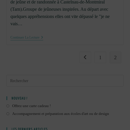
de jeûne et de randonnée à Castelnau-de-Montmiral
(Tarn).Groupe de jeûneuses inspirées. Au départ avec
quelques appréhensions elles ont vite dépassé le "je ne
vais…
29
Continuer La Lecture
Avril
2019
:
Atelier
1
2
Go to the previous page
“Inspiration
Nature”
NOUVEAU !
Offrez une carte cadeau !
Accompagnement et préparation aux écoles d'art ou de design
LES DERNIERS ARTICLES