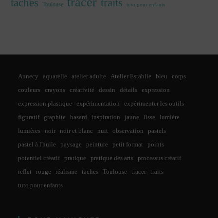
tracer
traits
taches
Toulouse
tuto pour enfants
Annecy
aquarelle
atelier adulte
Atelier Establie
bleu
corps
couleurs
crayons
créativité
dessin
détails
expression
expression plastique
expérimentation
expérimenter les outils
figuratif
graphite
hasard
inspiration
jaune
lisse
lumière
lumières
noir
noir et blanc
nuit
observation
pastels
pastel à l'huile
paysage
peinture
petit format
points
potentiel créatif
pratique
pratique des arts
processus créatif
reflet
rouge
réalisme
taches
Toulouse
tracer
traits
tuto pour enfants