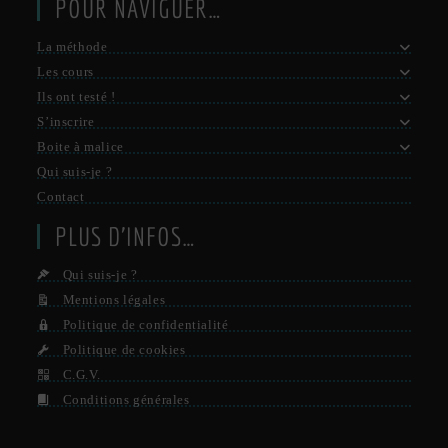
POUR NAVIGUER…
La méthode
Les cours
Ils ont testé !
S’inscrire
Boite à malice
Qui suis-je ?
Contact
PLUS D’INFOS…
Qui suis-je ?
Mentions légales
Politique de confidentialité
Politique de cookies
C.G.V.
Conditions générales