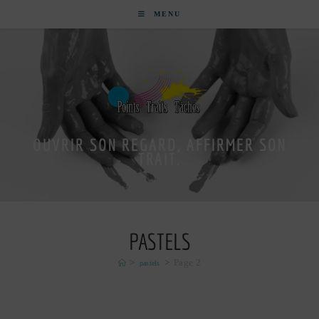
MENU
OUVRIR SON REGARD, AFFIRMER SON
TRAIT.
PASTELS
>
>
Page 2
pastels