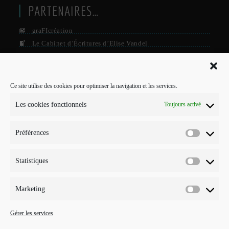
PARTENAIRES…
graFIcréation
Le Cabinet d’Écritures d’Elise Vandel
La Firme
Le Grisby Mag’
Ce site utilise des cookies pour optimiser la navigation et les services.
POUR ME CONTACTER…
Les cookies fonctionnels
Toujours activé
J'interviens sur Annecy et parfois Toulouse.
Préférences
Mobile :
Préférenc
07 73 96 56 20
E-mail :
Statistiques
Statistiqu
S’ouvre
info@points-traits-taches.com
dans
votre
LETTRE D’INFORMATION
Marketing
application
Marketin
Recevez les actualités et les nouveautés, au maximum une fois par
Gérer les services
mois !