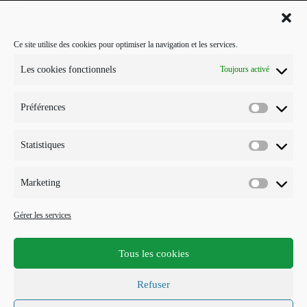
La Firme
Le Grisby Mag’
Ce site utilise des cookies pour optimiser la navigation et les services.
POUR ME CONTACTER…
Les cookies fonctionnels
Toujours activé
J'interviens sur Annecy et parfois Toulouse.
Préférences
Mobile :
Préférenc
07 73 96 56 20
E-mail :
Statistiques
Statistiqu
S’ouvre
info@points-traits-taches.com
dans
votre
LETTRE D’INFORMATION
Marketing
application
Marketin
Recevez les actualités et les nouveautés, au maximum une fois par
Gérer les services
mois !
Tous les cookies
S'INSCRIRE
Refuser
Accepter les termes RGPD