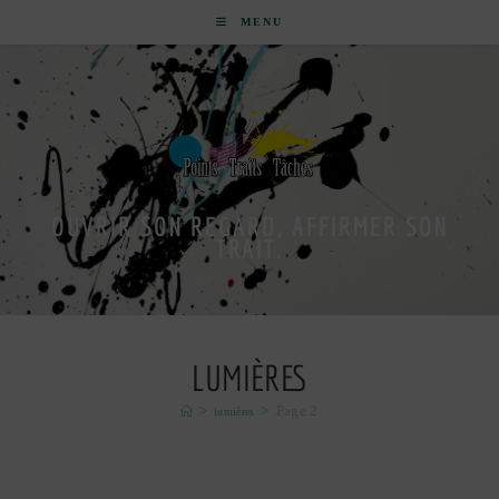
MENU
OUVRIR SON REGARD, AFFIRMER SON
TRAIT.
LUMIÈRES
>
>
Page 2
lumières