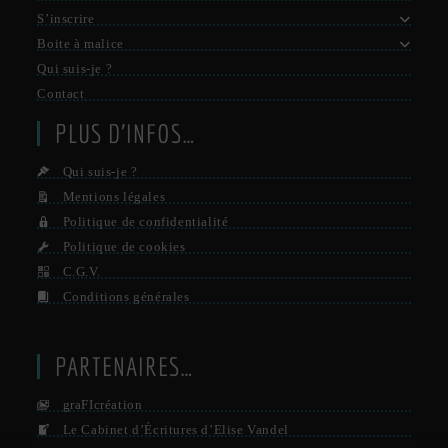
S’inscrire
Boite à malice
Qui suis-je ?
Contact
PLUS D’INFOS…
Qui suis-je ?
Mentions légales
Politique de confidentialité
Politique de cookies
C.G.V.
Conditions générales
PARTENAIRES…
graFIcréation
Le Cabinet d’Écritures d’Elise Vandel