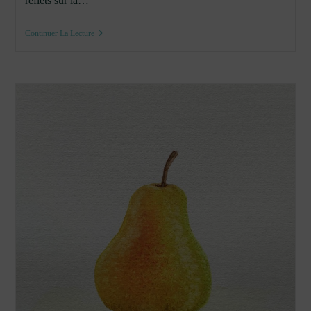
reflets sur la…
Poivron
Continuer La Lecture
Rouge
À
L’aquarelle