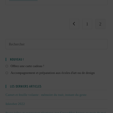
De
Nuit
Sur
Toulouse
#1
1
2
Go to the previous page
NOUVEAU !
Offrez une carte cadeau !
Accompagnement et préparation aux écoles d'art ou de design
LES DERNIERS ARTICLES
Carnet et feuille volante : mémoire du trait, instant du geste.
Inktober 2022
Stage jeûne et expression plastique aux Crocodiles Jaunes au mois de mai