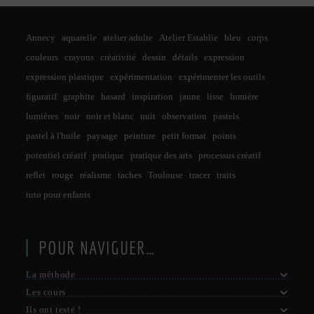
Annecy
aquarelle
atelier adulte
Atelier Establie
bleu
corps
couleurs
crayons
créativité
dessin
détails
expression
expression plastique
expérimentation
expérimenter les outils
figuratif
graphite
hasard
inspiration
jaune
lisse
lumière
lumières
noir
noir et blanc
nuit
observation
pastels
pastel à l'huile
paysage
peinture
petit format
points
potentiel créatif
pratique
pratique des arts
processus créatif
reflet
rouge
réalisme
taches
Toulouse
tracer
traits
tuto pour enfants
POUR NAVIGUER…
La méthode
Les cours
Ils ont testé !