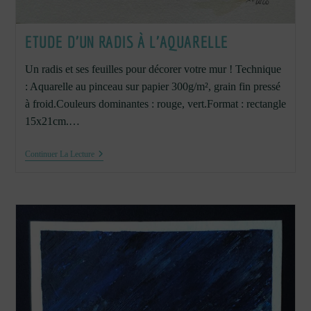
ETUDE D’UN RADIS À L’AQUARELLE
Un radis et ses feuilles pour décorer votre mur ! Technique
: Aquarelle au pinceau sur papier 300g/m², grain fin pressé
à froid.Couleurs dominantes : rouge, vert.Format : rectangle
15x21cm.…
Etude
Continuer La Lecture
D’un
Radis
À
L’aquarelle