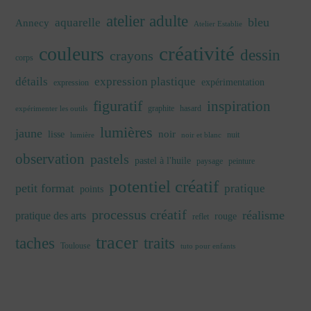
atelier adulte
bleu
aquarelle
Annecy
Atelier Establie
créativité
couleurs
dessin
crayons
corps
détails
expression plastique
expérimentation
expression
figuratif
inspiration
graphite
hasard
expérimenter les outils
lumières
jaune
noir
lisse
nuit
lumière
noir et blanc
observation
pastels
pastel à l'huile
paysage
peinture
potentiel créatif
petit format
pratique
points
processus créatif
réalisme
pratique des arts
rouge
reflet
tracer
traits
taches
Toulouse
tuto pour enfants