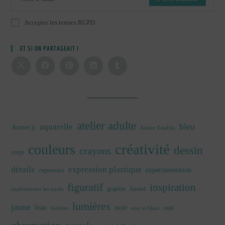
Accepter les termes RGPD
ET SI ON PARTAGEAIT !
atelier adulte
bleu
aquarelle
Annecy
Atelier Establie
créativité
couleurs
dessin
crayons
corps
détails
expression plastique
expérimentation
expression
figuratif
inspiration
graphite
hasard
expérimenter les outils
lumières
jaune
noir
lisse
nuit
lumière
noir et blanc