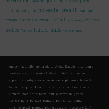
observation
pastels
pastel à l'huile
paysage
peinture
potentiel créatif
petit format
pratique
points
processus créatif
réalisme
pratique des arts
rouge
reflet
tracer
traits
taches
Toulouse
tuto pour enfants
Annecy
aquarelle
atelier adulte
Atelier Establie
bleu
corps
couleurs
crayons
créativité
dessin
détails
expression
expression plastique
expérimentation
expérimenter les outils
figuratif
graphite
hasard
inspiration
jaune
lisse
lumière
lumières
noir
noir et blanc
nuit
observation
pastels
pastel à l'huile
paysage
peinture
petit format
points
potentiel créatif
pratique
pratique des arts
processus créatif