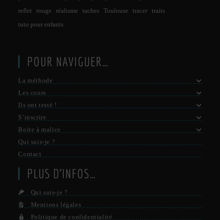
reflet
rouge
réalisme
taches
Toulouse
tracer
traits
tuto pour enfants
POUR NAVIGUER…
La méthode
Les cours
Ils ont testé !
S’inscrire
Boite à malice
Qui suis-je ?
Contact
PLUS D’INFOS…
Qui suis-je ?
Mentions légales
Politique de confidentialité