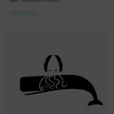
baiser : en peinture (de Giotto à…
Art
Continuer La Lecture
De
L’amour,
Amour
De
L’art