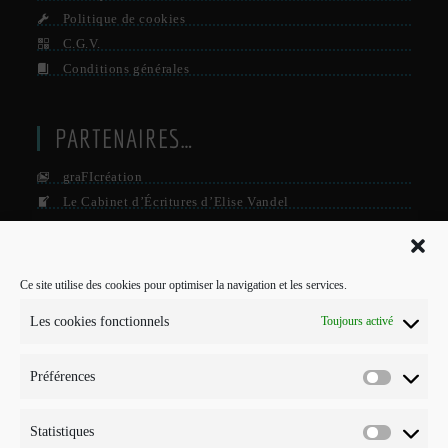
Politique de cookies
C.G.V.
Conditions générales
PARTENAIRES…
graFIcréation
Le Cabinet d’Écritures d’Elise Vandel
La Firme
Le Grisby Mag’
Ce site utilise des cookies pour optimiser la navigation et les services.
POUR ME CONTACTER…
Les cookies fonctionnels
Toujours activé
J'interviens sur Annecy et parfois Toulouse.
Préférences
Mobile :
Préférenc
07 73 96 56 20
E-mail :
Statistiques
Statistiqu
S’ouvre
info@points-traits-taches.com