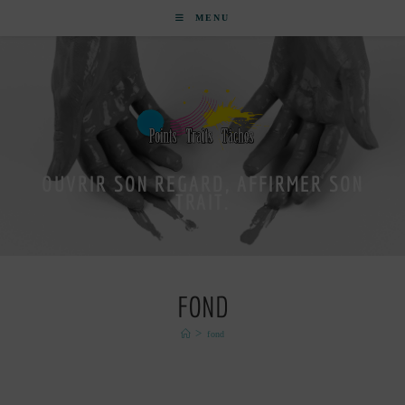
MENU
OUVRIR SON REGARD, AFFIRMER SON
TRAIT.
FOND
>
fond