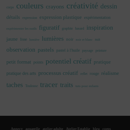
créativité
couleurs
dessin
crayons
corps
détails
expression plastique
expérimentation
expression
figuratif
inspiration
graphite
hasard
expérimenter les outils
lumières
jaune
noir
lisse
nuit
lumière
noir et blanc
observation
pastels
pastel à l'huile
paysage
peinture
potentiel créatif
petit format
pratique
points
processus créatif
réalisme
pratique des arts
rouge
reflet
tracer
traits
taches
Toulouse
tuto pour enfants
Annecy
aquarelle
atelier adulte
Atelier Establie
bleu
corps