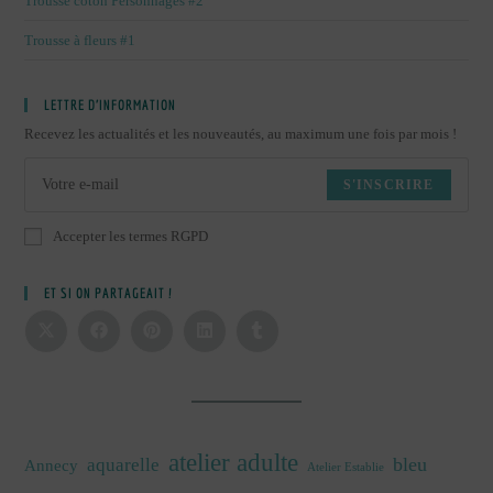
Trousse coton Personnages #2
Trousse à fleurs #1
LETTRE D’INFORMATION
Recevez les actualités et les nouveautés, au maximum une fois par mois !
S'INSCRIRE
Accepter les termes RGPD
ET SI ON PARTAGEAIT !
atelier adulte
bleu
aquarelle
Annecy
Atelier Establie