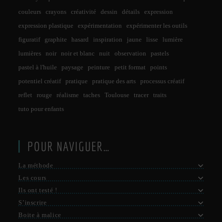
couleurs
crayons
créativité
dessin
détails
expression
expression plastique
expérimentation
expérimenter les outils
figuratif
graphite
hasard
inspiration
jaune
lisse
lumière
lumières
noir
noir et blanc
nuit
observation
pastels
pastel à l'huile
paysage
peinture
petit format
points
potentiel créatif
pratique
pratique des arts
processus créatif
reflet
rouge
réalisme
taches
Toulouse
tracer
traits
tuto pour enfants
POUR NAVIGUER…
La méthode
Les cours
Ils ont testé !
S’inscrire
Boite à malice