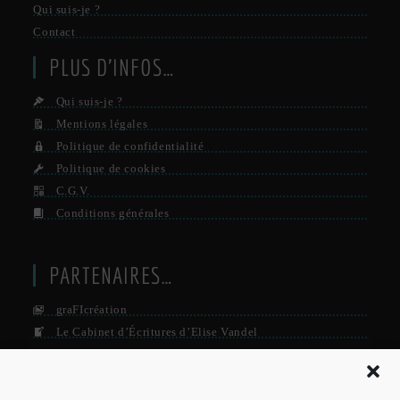
Qui suis-je ?
Contact
PLUS D’INFOS…
Qui suis-je ?
Mentions légales
Politique de confidentialité
Politique de cookies
C.G.V.
Conditions générales
PARTENAIRES…
graFIcréation
Le Cabinet d’Écritures d’Elise Vandel
La Firme
Le Grisby Mag’