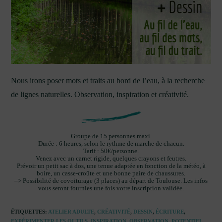
Nous irons poser mots et traits au bord de l’eau, à la recherche
de lignes naturelles. Observation, inspiration et créativité.
Groupe de 15 personnes maxi.
Durée : 6 heures, selon le rythme de marche de chacun.
Tarif : 50€/personne.
Venez avec un carnet rigide, quelques crayons et feutres.
Prévoir un petit sac à dos, une tenue adaptée en fonction de la météo, à
boire, un casse-croûte et une bonne paire de chaussures.
–> Possibilité de covoiturage (3 places) au départ de Toulouse. Les infos
vous seront fournies une fois votre inscription validée.
ÉTIQUETTES
:
ATELIER ADULTE
,
CRÉATIVITÉ
,
DESSIN
,
ÉCRITURE
,
EXPÉRIMENTER LES OUTILS
,
INSPIRATION
,
OBSERVATION
,
POTENTIEL