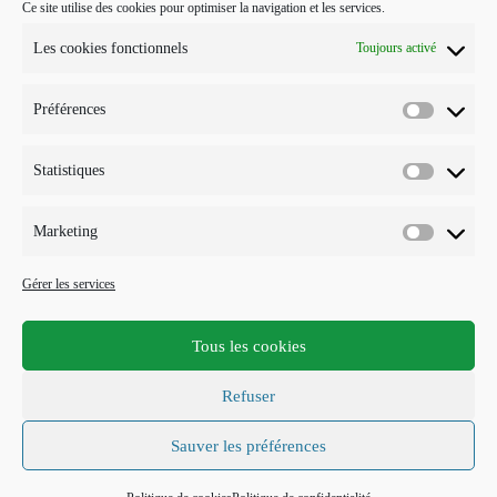
Ce site utilise des cookies pour optimiser la navigation et les services.
POUR ME CONTACTER…
Les cookies fonctionnels
Toujours activé
J'interviens sur Annecy et parfois Toulouse.
Préférences
Mobile :
Préférenc
07 73 96 56 20
E-mail :
Statistiques
Statistiqu
S’ouvre
info@points-traits-taches.com
dans
votre
LETTRE D’INFORMATION
Marketing
application
Marketin
Recevez les actualités et les nouveautés, au maximum une fois par
Gérer les services
mois !
Tous les cookies
S'INSCRIRE
Refuser
Accepter les termes RGPD
Sauver les préférences