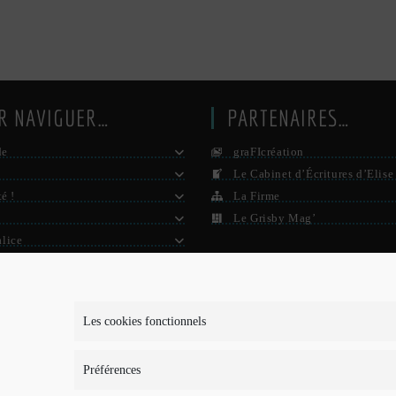
R NAVIGUER…
PARTENAIRES…
de
graFIcréation
Le Cabinet d’Écritures d’Elise
té !
La Firme
Le Grisby Mag’
alice
e ?
S D’INFOS…
Les cookies fonctionnels
is-je ?
Préférences
ons légales