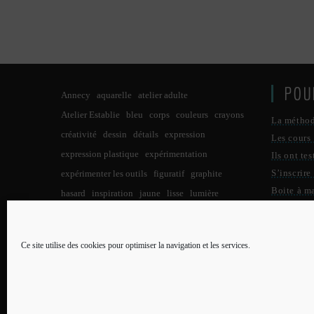
POU
Annecy
aquarelle
atelier adulte
Atelier Establie
bleu
corps
couleurs
crayons
La métho
créativité
dessin
détails
expression
Les cours
expression plastique
expérimentation
Ils ont tes
S’inscrire
expérimenter les outils
figuratif
graphite
Boite à m
hasard
inspiration
jaune
lisse
lumière
Qui suis-j
lumières
noir
noir et blanc
nuit
observation
Contact
pastels
pastel à l'huile
paysage
peinture
Ce site utilise des cookies pour optimiser la navigation et les services.
PLU
petit format
points
potentiel créatif
pratique
pratique des arts
processus créatif
reflet
rouge
Qui su
réalisme
taches
Toulouse
tracer
traits
Menti
tuto pour enfants