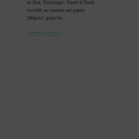
de flou. Technique : Pastel à l'huile
travaillé au couteau sur papier
300g/m², grain fin…
Lumières
Continuer La Lecture
De
Nuit
Sur
Toulouse
#1