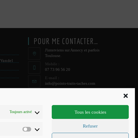
POUR ME CONTACTER…
J'interviens sur Annecy et parfois
Toulouse.
 Vandel
Mobile :
07 73 96 56 20
E-mail :
S’ouvre
info@points-traits-taches.com
dans
votre
LETTRE D’INFORMATION
application
Recevez les actualités et les nouveautés, au
Tous les cookies
Toujours activé
maximum une fois par mois !
Refuser
S'INSCRIRE
Préférences