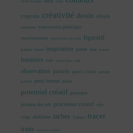
bleu
corps
Atelier Establie
créativité
dessin
crayons
détails
expression plastique
expression
figuratif
expérimentation
expérimenter les outils
inspiration
jaune
lisse
graphite
hasard
lumière
lumières
noir
nuit
noir et blanc
observation
pastels
pastel à l'huile
paysage
petit format
points
peinture
potentiel créatif
pratique
processus créatif
pratique des arts
reflet
tracer
taches
réalisme
rouge
Toulouse
traits
tuto pour enfants