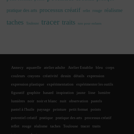
processus créatif
réalisme
pratique des arts
rouge
reflet
tracer
traits
taches
Toulouse
tuto pour enfants
Annecy
aquarelle
atelier adulte
Atelier Establie
bleu
corps
couleurs
crayons
créativité
dessin
détails
expression
expression plastique
expérimentation
expérimenter les outils
figuratif
graphite
hasard
inspiration
jaune
lisse
lumière
lumières
noir
noir et blanc
nuit
observation
pastels
pastel à l'huile
paysage
peinture
petit format
points
potentiel créatif
pratique
pratique des arts
processus créatif
reflet
rouge
réalisme
taches
Toulouse
tracer
traits