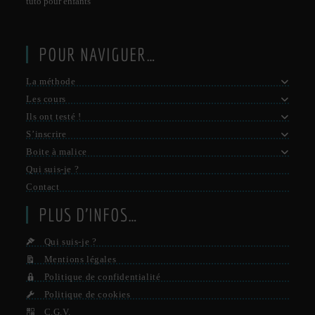
tuto pour enfants
POUR NAVIGUER…
La méthode
Les cours
Ils ont testé !
S’inscrire
Boite à malice
Qui suis-je ?
Contact
PLUS D’INFOS…
Qui suis-je ?
Mentions légales
Politique de confidentialité
Politique de cookies
C.G.V.