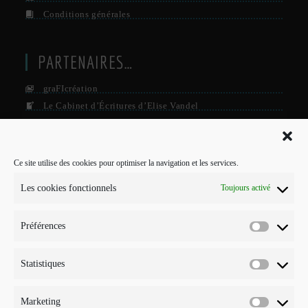
Conditions générales
PARTENAIRES…
graFIcréation
Le Cabinet d’Écritures d’Elise Vandel
La Firme
Le Grisby Mag’
Ce site utilise des cookies pour optimiser la navigation et les services.
POUR ME CONTACTER…
Les cookies fonctionnels
Toujours activé
J'interviens sur Annecy et parfois Toulouse.
Préférences
Mobile :
Préférenc
07 73 96 56 20
E-mail :
Statistiques
Statistiqu
S’ouvre
info@points-traits-taches.com
dans
votre
LETTRE D’INFORMATION
Marketing