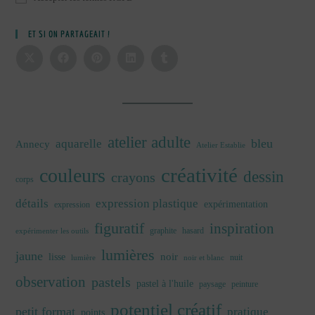
ET SI ON PARTAGEAIT !
atelier adulte
bleu
aquarelle
Annecy
Atelier Establie
créativité
couleurs
dessin
crayons
corps
détails
expression plastique
expérimentation
expression
figuratif
inspiration
graphite
hasard
expérimenter les outils
lumières
jaune
noir
lisse
nuit
lumière
noir et blanc
observation
pastels
pastel à l'huile
paysage
peinture
potentiel créatif
petit format
pratique
points