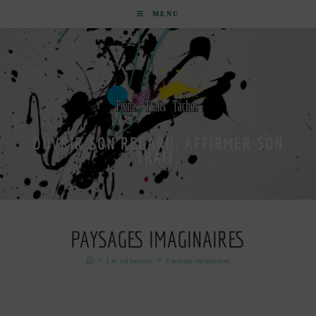
MENU
OUVRIR SON REGARD, AFFIRMER SON
TRAIT.
PAYSAGES IMAGINAIRES
>
>
Les collections
Paysages imaginaires